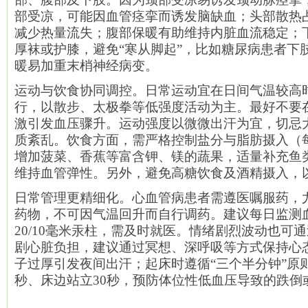
部受凉，可能因血管痉挛而诱发脑缺血；头部散热占
减少热量流失；腹部保暖有助维持内脏血流稳定；
厚袜或护膝，避免“寒从脚起”，比如糖尿病患者下
暖易加重末梢神经病变。
运动与饮食协同调控。日常运动宜在日间气温较高时
行，以散步、太极拳等低强度活动为主。最好不要
激引发血压骤升。运动强度以微微出汗为宜，切忌
质紊乱。饮食方面，需严格控制盐分与脂肪摄入（
增加菠菜、香蕉等富含钾、镁的蔬果，适量补充鱼
维持血管弹性。另外，避免高糖饮食及酒精摄入，
日常管理更精细化。心血管病患者需遵医嘱服药，
药物，不可因气温回升而自行调药。建议每日监测
20/10毫米汞柱，需及时就医。情绪剧烈波动也可
剧心脏负担，建议通过冥想、深呼吸等方式保持心
子过厚引发夜间出汗；起床时遵循“三个半分钟”原则
秒、床边站立30秒，预防体位性低血压导致的跌倒