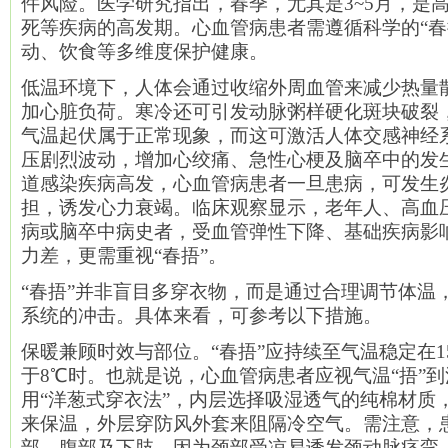
件风险。医学研究指出，春季，尤其是3~5月，是
死等疾病的高发期。心血管病患者需遵循科学的“春
动、饮食等多维度保护健康。
低温环境下，人体会通过收缩外周血管来减少热量
加心脏负荷。寒冷还可引发动脉粥样硬化斑块破裂
气温起伏属于正常现象，而这可激活人体交感神经
压剧烈波动，增加心绞痛、急性心梗及脑卒中的发
道感染疾病高发，心血管病患者一旦患病，可发生
担，诱发心力衰竭。临床观察显示，老年人、高血
病或脑卒中病史者，受血管弹性下降、基础疾病影
力差，更需重视“春捂”。
“春捂”并非盲目多穿衣物，而是通过合理调节体温
系统的冲击。具体来看，可参考以下措施。
保暖兼顾时效与部位。“春捂”应持续至气温稳定在
于8℃时。也就是说，心血管病患者应视气温“捂”
用“洋葱式穿衣法”，内层选择吸湿透气的纯棉材质
来保温，外层穿防风外套来阻隔冷空气。需注意，
部、腹部及下肢。因为颈部受凉易诱发颈动脉痉挛